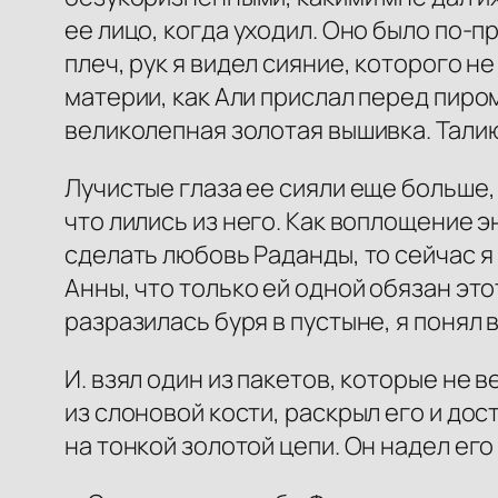
ее лицо, когда уходил. Оно было по-п
плеч, рук я видел сияние, которого не
материи, как Али прислал перед пиром
великолепная золотая вышивка. Талию 
Лучистые глаза ее сияли еще больше,
что лились из него. Как воплощение эн
сделать любовь Раданды, то сейчас я
Анны, что только ей одной обязан это
разразилась буря в пустыне, я понял
И. взял один из пакетов, которые не 
из слоновой кости, раскрыл его и дос
на тонкой золотой цепи. Он надел его