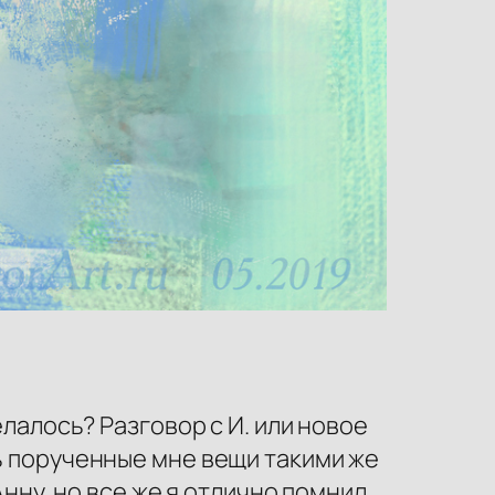
елалось? Разговор с И. или новое
ть порученные мне вещи такими же
Анну, но все же я отлично помнил