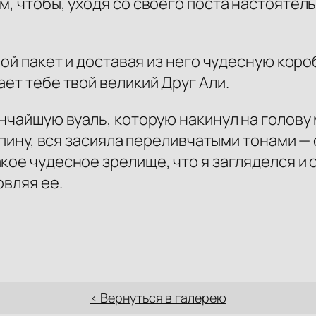
, чтобы, уходя со своего поста настоятель
рой пакет и доставая из него чудесную кор
ет тебе твой великий Друг Али.
ончайшую вуаль, которую накинул на голову
 спину, вся засияла переливчатыми тонами —
кое чудесное зрелище, что я загляделся и о
овляя ее.
< Вернуться в галерею