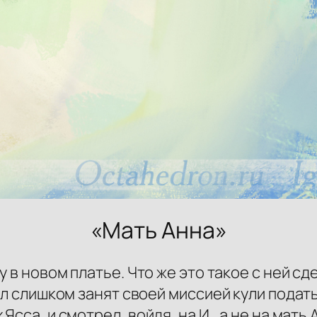
«Мать Анна»
у в новом платье. Что же это такое с ней сд
был слишком занят своей миссией кули пода
сса, и смотрел, войдя, на И., а не на мать 