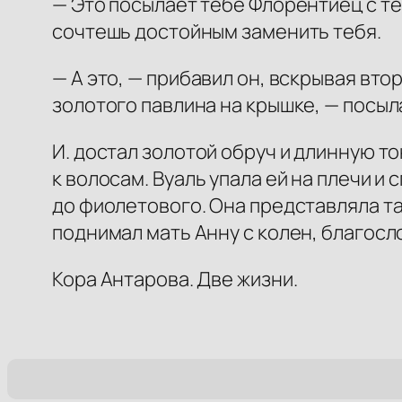
— Это посылает тебе Флорентиец с тем
сочтешь достойным заменить тебя.
— А это, — прибавил он, вскрывая вто
золотого павлина на крышке, — посыла
И. достал золотой обруч и длинную т
к волосам. Вуаль упала ей на плечи и
до фиолетового. Она представляла та
поднимал мать Анну с колен, благосл
Кора Антарова. Две жизни.