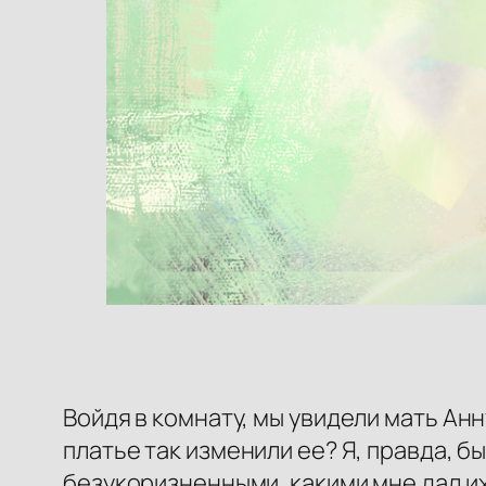
Войдя в комнату, мы увидели мать Анн
платье так изменили ее? Я, правда, 
безукоризненными, какими мне дал их Я