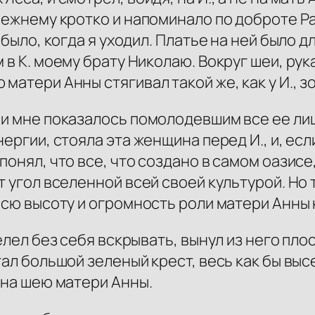
режнему кротко и напоминало по доброте Ра
 было, когда я уходил. Платье на ней было д
 в К. моему брату Николаю. Вокруг шеи, рук
матери Анны стягивал такой же, как у И., з
 и мне показалось помолодевшим все ее лицо
ергии, стояла эта женщина перед И., и, если
 понял, что все, что создано в самом оазис
т угол вселенной всей своей культурой. Но
 всю высоту и огромность роли матери Анны 
велел без себя вскрывать, вынул из него пл
тал большой зеленый крест, весь как бы вы
 на шею матери Анны.