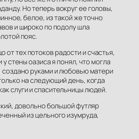
данду. Но теперь вокруг ее головы,
линное, белое, из такой же точно
авов и широко по подолу шла
олотой пояс.
 от тех потоков радости и счастья,
 у стены оазиса я понял, что могла
е, создано руками и любовью матери
 только на следующий день, когда
как слуги и спасительницы людей.
оский, довольно большой футляр
сеченный из цельного изумруда,