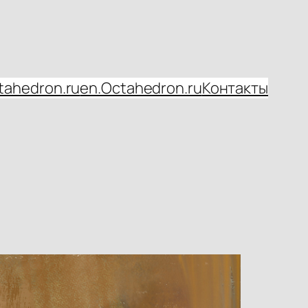
tahedron.ru
en.Octahedron.ru
Контакты