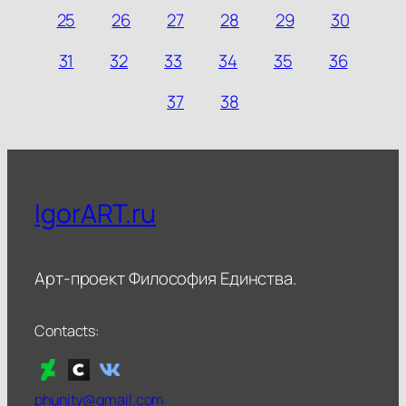
25
26
27
28
29
30
31
32
33
34
35
36
37
38
IgorART.ru
Арт-проект Философия Единства.
Contacts:
phunity@gmail.com