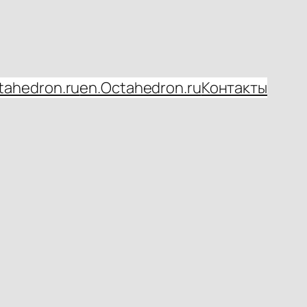
tahedron.ru
en.Octahedron.ru
Контакты