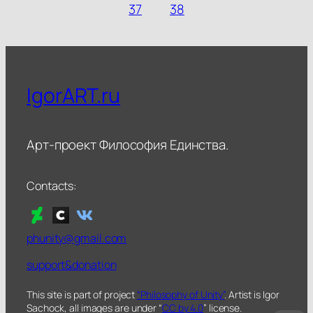
37
38
IgorART.ru
Арт-проект Философия Единства.
Contacts:
phunity@gmail.com
support&donation
This site is part of project
“Philosophy of Unity”
. Artist is Igor
Sachock, all images are under “
CC by 4.0
” license.